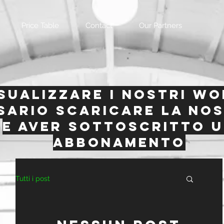
Price Table
Contact
Our Partners
isualizzare i nostri w
sario scaricare la no
e aver sottoscritto 
abbonamento
Tutti i post