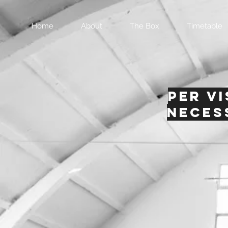
Home
About
The Box
Timetable
Per v
neces