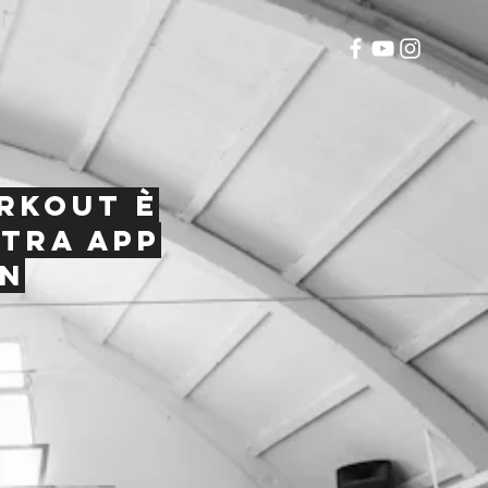
orkout è
stra app
un